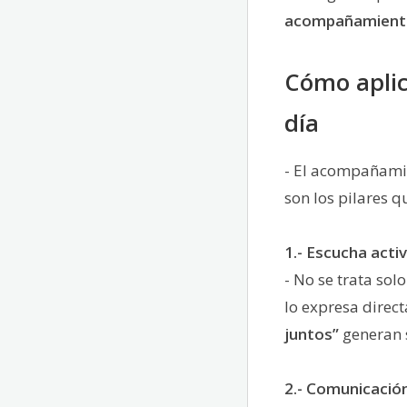
acompañamiento
Cómo aplic
día
- El acompañamie
son los pilares q
1.- Escucha acti
- No se trata solo
lo expresa direc
juntos”
generan 
2.- Comunicación