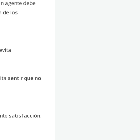
 Un agente debe
n de los
evita
ita
sentir que no
ente
satisfacción
,