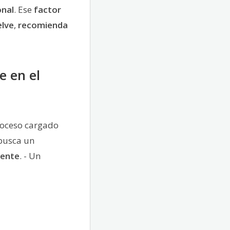
nal
. Ese
factor
elve
,
recomienda
e en el
proceso cargado
o busca un
iente
. - Un