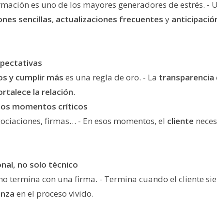
formación es uno de los mayores generadores de estrés. -
ones sencillas
,
actualizaciones frecuentes
y
anticipació
xpectativas
s y cumplir más
es una regla de oro. - La
transparencia
ortalece la relación
.
 los momentos críticos
gociaciones, firmas… - En esos momentos, el
cliente
neces
onal, no solo técnico
no termina con una firma. - Termina cuando el cliente si
anza
en el proceso vivido.