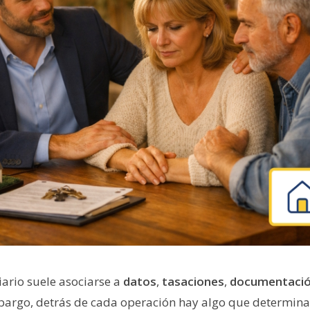
iario suele asociarse a
datos
,
tasaciones
,
documentaci
mbargo, detrás de cada operación hay algo que determina