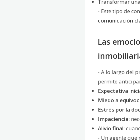
Transformar una
- Este tipo de co
comunicación cl
Las emocio
inmobiliari
- A lo largo del 
permite anticipa
Expectativa inici
Miedo a equivoc
Estrés por la d
Impaciencia
: ne
Alivio final
: cuan
- Un agente que 