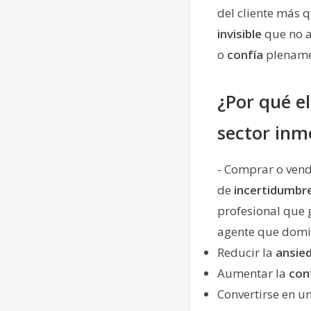
del cliente más 
invisible
que no a
o
confía
plename
¿Por qué e
sector inmo
- Comprar o vend
de
incertidumbr
profesional que 
agente que domi
Reducir la
ansie
Aumentar la
con
Convertirse en u