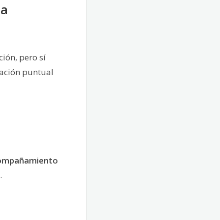
la
ión, pero sí
ración puntual
ompañamiento
.