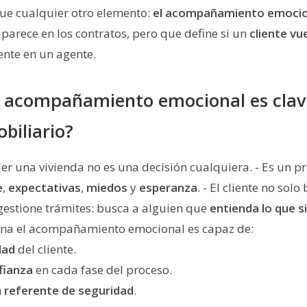
que cualquier otro elemento:
el acompañamiento emocio
parece en los contratos, pero que define si un
cliente vu
nte en un agente.
l acompañamiento emocional es clav
biliario?
er una vivienda no es una decisión cualquiera. - Es un 
e
,
expectativas
,
miedos
y
esperanza
. - El cliente no sol
gestione trámites: busca a alguien que
entienda lo que s
na el acompañamiento emocional es capaz de:
dad
del cliente.
fianza
en cada fase del proceso.
n
referente de seguridad
.