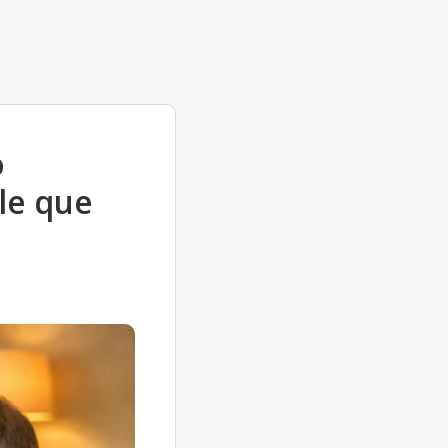
o
ble que