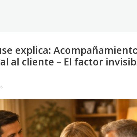
use explica: Acompañamient
 al cliente – El factor invisi
26