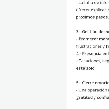
- La falta de in
ofrecer
explicaci
próximos pasos
.
3.- Gestión de e
-
Prometer meno
frustraciones y
f
4.- Presencia en
- Tasaciones, ne
está solo
.
5.- Cierre emoci
- Una operación 
gratitud
y
confi