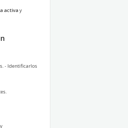
a activa
y
ón
. - Identificarlos
es.
y