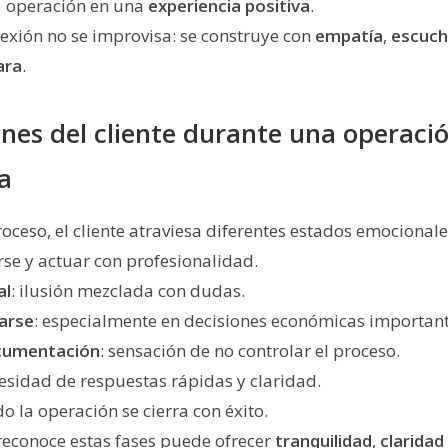
 operación en una
experiencia positiva
.
nexión no se improvisa: se construye con
empatía
,
escuch
ara
.
nes del cliente durante una operaci
a
proceso, el cliente atraviesa diferentes estados emocionales
rse y actuar con profesionalidad.
al
: ilusión mezclada con dudas.
arse
: especialmente en decisiones económicas important
ocumentación
: sensación de no controlar el proceso.
cesidad de respuestas rápidas y claridad.
do la operación se cierra con éxito.
reconoce estas fases puede ofrecer
tranquilidad
,
claridad